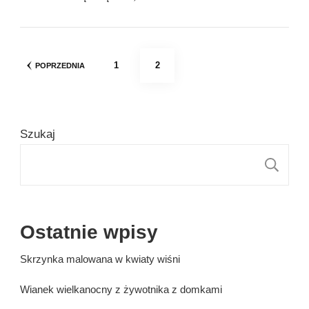
Stronicowanie
STRONA
STRONA
1
2
POPRZEDNIA
wpisów
Szukaj
S
Ostatnie wpisy
Skrzynka malowana w kwiaty wiśni
Wianek wielkanocny z żywotnika z domkami