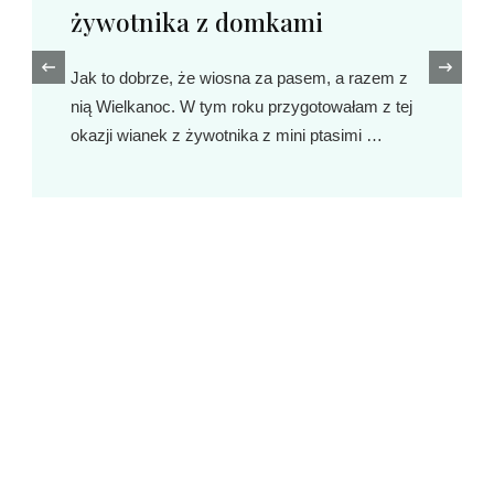
‹
DIY
OGRÓD
Budka lęgowa dla ptaków
Niewielki ptaki tzw. dziuplaki takie jak sikora
uboga, czarnogłówka, czubatka, sosnówka,
modraszka, bogatka, mazurek, wróbel, pleszka,
kowalik, muchołówka żałobna i inne są naszymi
największymi sprzymierzeńcami …