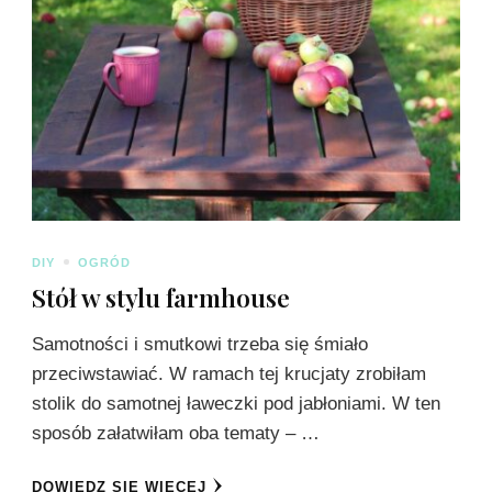
DIY
OGRÓD
Stół w stylu farmhouse
Samotności i smutkowi trzeba się śmiało
przeciwstawiać. W ramach tej krucjaty zrobiłam
stolik do samotnej ławeczki pod jabłoniami. W ten
sposób załatwiłam oba tematy – …
DOWIEDZ SIĘ WIĘCEJ