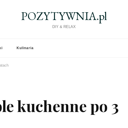
POZYTYWNIA.pl
DIY & RELAX
ki
Kulinaria
atach
e kuchenne po 3