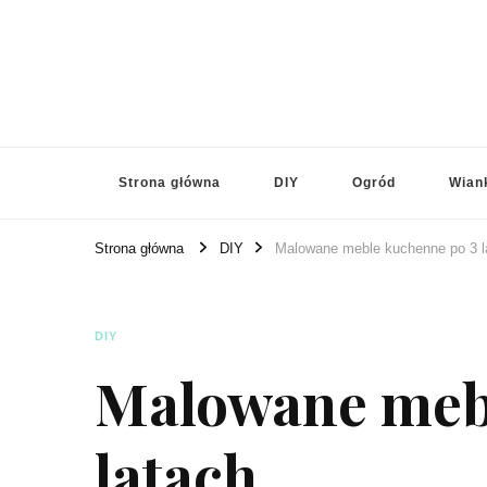
Strona główna
DIY
Ogród
Wian
Strona główna
DIY
Malowane meble kuchenne po 3 l
DIY
Malowane mebl
latach