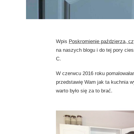
Wpis
Poskromienie paździerza, cz
na naszych blogu i do tej pory ci
C.
W czerwcu 2016 roku pomalowałam
przedstawię Wam jak ta kuchnia wy
warto było się za to brać.