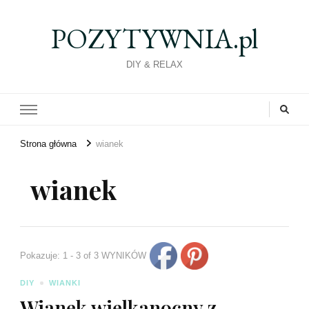
POZYTYWNIA.pl
DIY & RELAX
Strona główna
wianek
wianek
Pokazuje: 1 - 3 of 3 WYNIKÓW
DIY
WIANKI
Wianek wielkanocny z