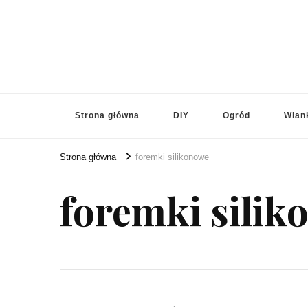
Strona główna
DIY
Ogród
Wian
Strona główna
foremki silikonowe
foremki sili