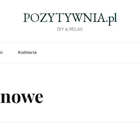
POZYTYWNIA.pl
DIY & RELAX
ki
Kulinaria
konowe